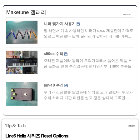
Maketune 갤러리
more
니퍼 몇가지 사용기
일 하면서 계속 사용하던 니퍼가 exso 제품인데 가격도
오르고 예전보다 날이 물러진거 같아서 니퍼를 바꿔...
s90es 수리
오래된 제품이라 동작이 오락가락해서 들어온 제품 부
품 노화로 인한 수리였는데 언제인지부터 smd 부품들
...
tsh-10 수리
수리가 간단할줄 알았는데 의외로 오래 걸렸다. 누군가
수리 하려다 기판 패턴을 씹고 끊은 상태라 그쪽만 ...
Tip & Tech
more
Line6 Helix 시리즈 Reset Options